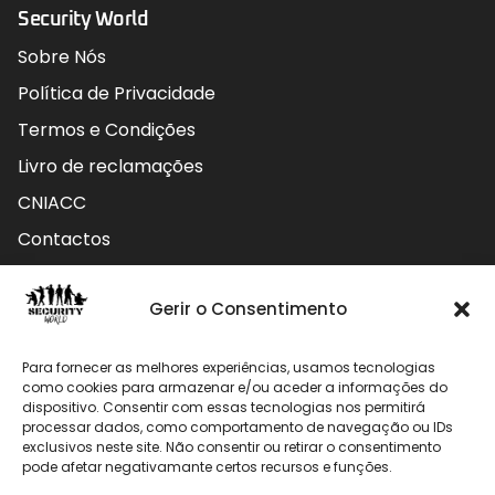
Security World
Sobre Nós
Política de Privacidade
Termos e Condições
Livro de reclamações
CNIACC
Contactos
Contactos
Gerir o Consentimento
Rua do Carmo nº4 3800-127 Aveiro - Portugal
Para fornecer as melhores experiências, usamos tecnologias
912 009 740 (Chamada para rede móvel nacional)
como cookies para armazenar e/ou aceder a informações do
dispositivo. Consentir com essas tecnologias nos permitirá
processar dados, como comportamento de navegação ou IDs
geral@securityworld.pt
exclusivos neste site. Não consentir ou retirar o consentimento
pode afetar negativamante certos recursos e funções.