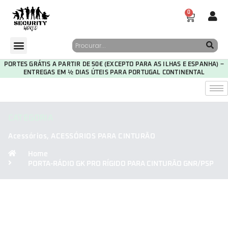
0
PORTES GRÁTIS A PARTIR DE 50€ (EXCEPTO PARA AS ILHAS E ESPANHA) –
ENTREGAS EM ½ DIAS ÚTEIS PARA PORTUGAL CONTINENTAL
CATEGORIA
Acessórios
,
ACESSÓRIOS PARA CINTURÃO
Home
PORTA-RÁDIO GK PRO RÍGIDO PARA CINTURÃO GNR/PSP
30
03
13
03