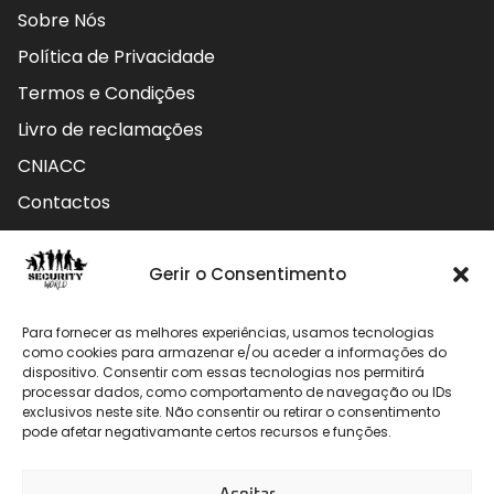
Sobre Nós
Política de Privacidade
Termos e Condições
Livro de reclamações
CNIACC
Contactos
Contactos
Gerir o Consentimento
Rua do Carmo nº4 3800-127 Aveiro - Portugal
Para fornecer as melhores experiências, usamos tecnologias
912 009 740 (Chamada para rede móvel nacional)
como cookies para armazenar e/ou aceder a informações do
dispositivo. Consentir com essas tecnologias nos permitirá
geral@securityworld.pt
processar dados, como comportamento de navegação ou IDs
exclusivos neste site. Não consentir ou retirar o consentimento
pode afetar negativamante certos recursos e funções.