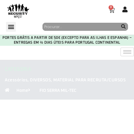
0
PORTES GRÁTIS A PARTIR DE 50€ (EXCEPTO PARA AS ILHAS E ESPANHA) –
ENTREGAS EM ½ DIAS ÚTEIS PARA PORTUGAL CONTINENTAL
CATEGORIA
Acessórios
,
DIVERSOS
,
MATERIAL PARA RECRUTA/CURSOS
Home
FIO SERRA MIL-TEC
30
06
48
26