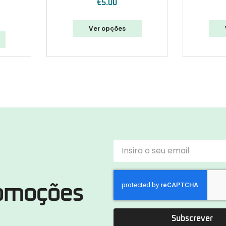
€
5.00
Ver opções
romoções
Subscrever