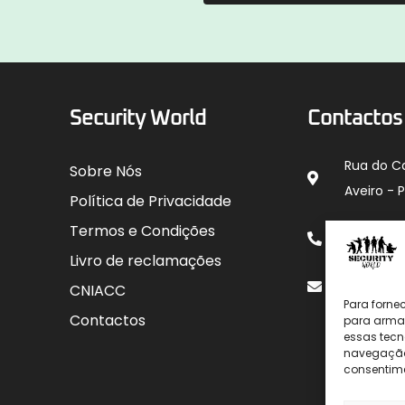
Security World
Contactos
Rua do C
Sobre Nós
Aveiro - 
Política de Privacidade
912 00
Termos e Condições
para rede
Livro de reclamações
geral@sec
CNIACC
Para forne
Contactos
para armaz
essas tecn
navegação o
consentime