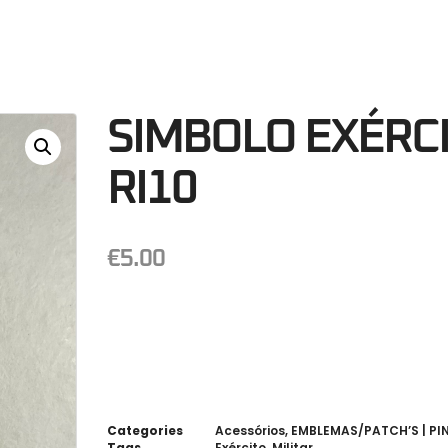
53
Minutos
S
SIMBOLO EXÉRCI
RI10
€
5.00
Categories
Acessórios
,
EMBLEMAS/PATCH’S | PIN
Tags
Exército
,
Militar