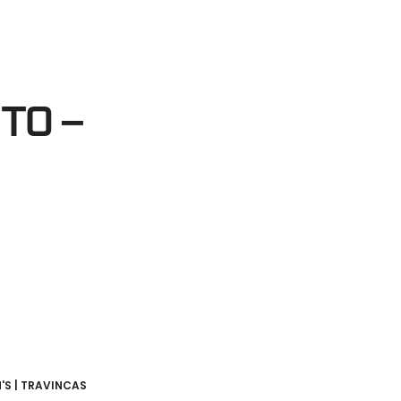
35
egundos
TO –
'S | TRAVINCAS