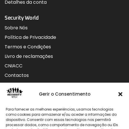
Detalhes da conta
Security World
Sobre Nós
Política de Privacidade
Termos e Condições
Livro de reclamações
CNIACC
Contactos
Contactos
Gerir o Consentimento
Rua do Carmo nº4 3800-127 Aveiro - Portugal
Para fornecer as melhores experiências, usamos tecnologias
912 009 740 (Chamada para rede móvel nacional)
como cookies para armazenar e/ou aceder a informações do
dispositivo. Consentir com essas tecnologias nos permitirá
geral@securityworld.pt
processar dados, como comportamento de navegação ou IDs