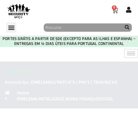
0
PORTES GRÁTIS A PARTIR DE 50€ (EXCEPTO PARA AS ILHAS E ESPANHA) –
ENTREGAS EM ½ DIAS ÚTEIS PARA PORTUGAL CONTINENTAL
CATEGORIA
Acessórios
,
EMBLEMAS/PATCH’S | PIN'S | TRAVINCAS
Home
EMBLEMA METALIZADO BOINA PARAQUEDISTAS
30
05
14
42