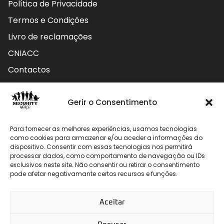
Política de Privacidade
Termos e Condições
Livro de reclamações
CNIACC
Contactos
Contactos
Gerir o Consentimento
Rua do Carmo nº4 3800-127 Aveiro - Portugal
Para fornecer as melhores experiências, usamos tecnologias
912 009 740 (Chamada para rede móvel nacional)
como cookies para armazenar e/ou aceder a informações do
dispositivo. Consentir com essas tecnologias nos permitirá
geral@securityworld.pt
processar dados, como comportamento de navegação ou IDs
exclusivos neste site. Não consentir ou retirar o consentimento
pode afetar negativamante certos recursos e funções.
Aceitar