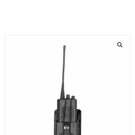
30
23
06
12
Dias
Horas
Minutos
Segundos