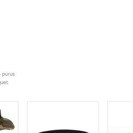
e purus
quet