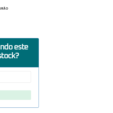
TURÃO
ando este
stock?