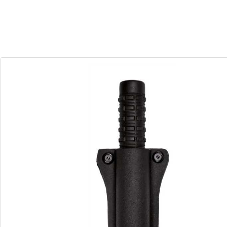
30
14
Dias
Horas