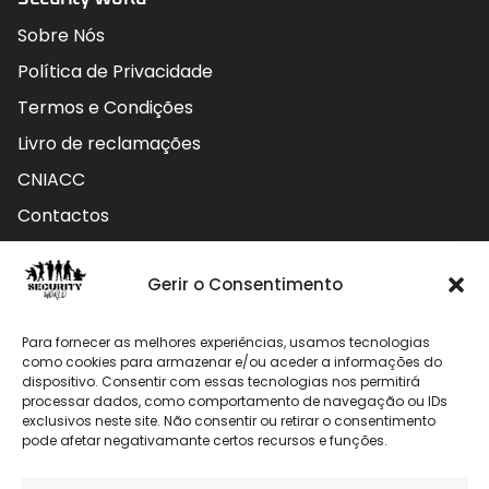
Sobre Nós
Política de Privacidade
Termos e Condições
Livro de reclamações
CNIACC
Contactos
Contactos
Gerir o Consentimento
Rua do Carmo nº4 3800-127 Aveiro - Portugal
Para fornecer as melhores experiências, usamos tecnologias
912 009 740 (Chamada para rede móvel nacional)
como cookies para armazenar e/ou aceder a informações do
dispositivo. Consentir com essas tecnologias nos permitirá
processar dados, como comportamento de navegação ou IDs
geral@securityworld.pt
exclusivos neste site. Não consentir ou retirar o consentimento
pode afetar negativamante certos recursos e funções.