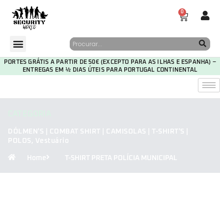
0
PORTES GRÁTIS A PARTIR DE 50€ (EXCEPTO PARA AS ILHAS E ESPANHA) –
ENTREGAS EM ½ DIAS ÚTEIS PARA PORTUGAL CONTINENTAL
CATEGORIA
DÓLMEN'S | COMBAT SHIRT | CAMISOLAS | T-SHIRT'S |
POLOS
,
Vestuário
Home
T-SHIRT PRETA POLÍCIA MUNICIPAL
30
08
25
41