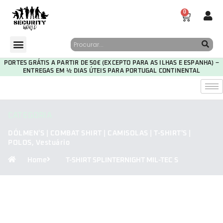
0
PORTES GRÁTIS A PARTIR DE 50€ (EXCEPTO PARA AS ILHAS E ESPANHA) –
ENTREGAS EM ½ DIAS ÚTEIS PARA PORTUGAL CONTINENTAL
CATEGORIA
DÓLMEN'S | COMBAT SHIRT | CAMISOLAS | T-SHIRT'S |
POLOS
,
Vestuário
Home
T-SHIRT SPLINTERNIGHT MIL-TEC S
30
09
02
23