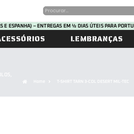
HAS E ESPANHA) – ENTREGAS EM ½ DIAS ÚTEIS PARA POR
ACESSÓRIOS
LEMBRANÇAS
OLOS
,
Home
T-SHIRT TARN 3-COL DESERT MIL-TEC