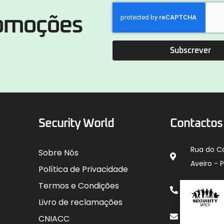
romoções
Subscrever
Security World
Contactos
Rua do C
Sobre Nós
Aveiro - 
Política de Privacidade
912 00
Termos e Condições
para rede
Livro de reclamações
geral@sec
CNIACC