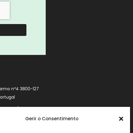
armo nº4 3800-127
Portugal
9 740 (Chamada
 móvel nacional)
Gerir o Consentimento
urityworld.pt