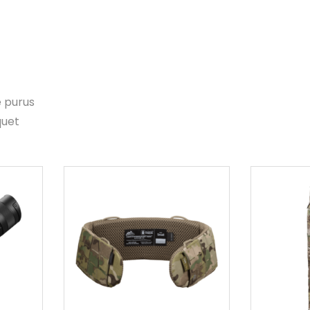
e purus
quet