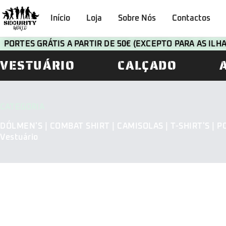
Início
Loja
Sobre Nós
Contactos
PORTES GRÁTIS A PARTIR DE 50€ (EXCEPTO PARA AS IL
VESTUÁRIO
CALÇADO
CATEGORIA
DÓLMEN'S | COMBAT SHIRT | CAMISOLAS | T-SHIRT'S | P
Vestuário