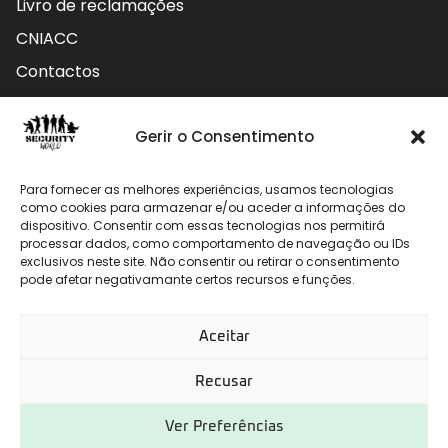
Livro de reclamações
CNIACC
Contactos
Contactos
Gerir o Consentimento
Rua do Carmo nº4 3800-127 Aveiro - Portugal
Para fornecer as melhores experiências, usamos tecnologias
912 009 740 (Chamada para rede móvel nacional)
como cookies para armazenar e/ou aceder a informações do
dispositivo. Consentir com essas tecnologias nos permitirá
geral@securityworld.pt
processar dados, como comportamento de navegação ou IDs
exclusivos neste site. Não consentir ou retirar o consentimento
pode afetar negativamante certos recursos e funções.
Aceitar
Recusar
Ver Preferências