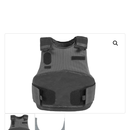
30
05
57
01
Dias
Horas
Minutos
Segundos