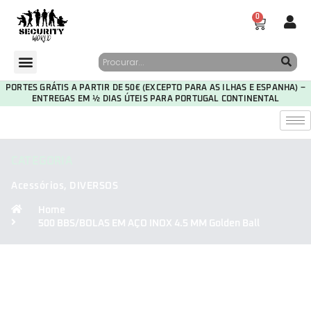
0
PORTES GRÁTIS A PARTIR DE 50€ (EXCEPTO PARA AS ILHAS E ESPANHA) –
ENTREGAS EM ½ DIAS ÚTEIS PARA PORTUGAL CONTINENTAL
CATEGORIA
Acessórios
,
DIVERSOS
Home
500 BBS/BOLAS EM AÇO INOX 4.5 MM Golden Ball
30
13
16
20