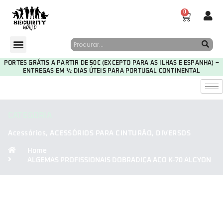
0
PORTES GRÁTIS A PARTIR DE 50€ (EXCEPTO PARA AS ILHAS E ESPANHA) –
ENTREGAS EM ½ DIAS ÚTEIS PARA PORTUGAL CONTINENTAL
CATEGORIA
Acessórios
,
ACESSÓRIOS PARA CINTURÃO
,
DIVERSOS
Home
ALGEMAS PROFISSIONAIS DOBRADIÇA AÇO K-70 ALCYON
30
09
09
05