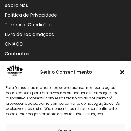
Sobre Nós
Política de Privacidade
Termos e Condições
Livro de reclamações
CNIACC
Contactos
Contactos
Gerir o Consentimento
Rua do Carmo nº4 3800-127 Aveiro - Portugal
Para fornecer as melhores experiências, usamos tecnologias
912 009 740 (Chamada para rede móvel nacional)
como cookies para armazenar e/ou aceder a informações do
dispositivo. Consentir com essas tecnologias nos permitirá
processar dados, como comportamento de navegação ou IDs
geral@securityworld.pt
exclusivos neste site. Não consentir ou retirar o consentimento
pode afetar negativamante certos recursos e funções.
Aceitar