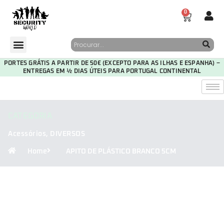
0
PORTES GRÁTIS A PARTIR DE 50€ (EXCEPTO PARA AS ILHAS E ESPANHA) –
ENTREGAS EM ½ DIAS ÚTEIS PARA PORTUGAL CONTINENTAL
CATEGORIA
Acessórios
,
DIVERSOS
Home
APITO DE PLÁSTICO BRANCO 5CM
30
06
03
31