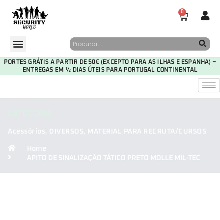
0
PORTES GRÁTIS A PARTIR DE 50€ (EXCEPTO PARA AS ILHAS E ESPANHA) –
ENTREGAS EM ½ DIAS ÚTEIS PARA PORTUGAL CONTINENTAL
CATEGORIA
Acessórios
,
DIVERSOS
,
MATERIAL PARA RECRUTA/CURSOS
Home
APITO DE SINALIZAÇÃO TÁTICO PRETO MOLLE MIL-TEC
30
07
40
16