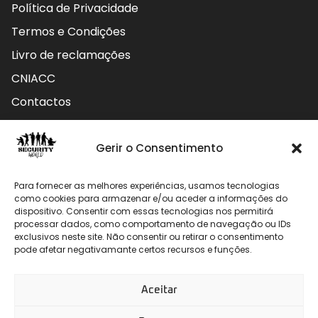
Política de Privacidade
Termos e Condições
Livro de reclamações
CNIACC
Contactos
Contactos
Gerir o Consentimento
Rua do Carmo nº4 3800-127 Aveiro - Portugal
Para fornecer as melhores experiências, usamos tecnologias
912 009 740 (Chamada para rede móvel nacional)
como cookies para armazenar e/ou aceder a informações do
dispositivo. Consentir com essas tecnologias nos permitirá
geral@securityworld.pt
processar dados, como comportamento de navegação ou IDs
exclusivos neste site. Não consentir ou retirar o consentimento
pode afetar negativamante certos recursos e funções.
Aceitar