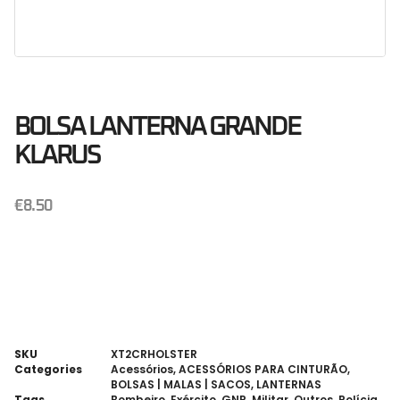
BOLSA LANTERNA GRANDE
KLARUS
€
8.50
SKU
XT2CRHOLSTER
Categories
Acessórios
,
ACESSÓRIOS PARA CINTURÃO
,
BOLSAS | MALAS | SACOS
,
LANTERNAS
Tags
Bombeiro
,
Exército
,
GNR
,
Militar
,
Outros
,
Polícia
,