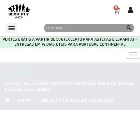
0
PORTES GRÁTIS A PARTIR DE 50€ (EXCEPTO PARA AS ILHAS E ESPANHA) –
ENTREGAS EM ½ DIAS ÚTEIS PARA PORTUGAL CONTINENTAL
CATEGORIA
Acessórios
,
ACESSÓRIOS PARA CINTURÃO
,
BOLSAS | MALAS
| SACOS
,
LANTERNAS
Home
BOLSA LANTERNA GRANDE KLARUS
30
08
54
08