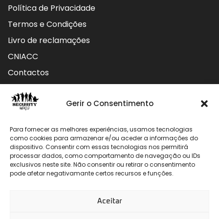
Política de Privacidade
Termos e Condições
Livro de reclamações
CNIACC
Contactos
Contactos
Gerir o Consentimento
Rua do Carmo nº4 3800-127 Aveiro - Portugal
Para fornecer as melhores experiências, usamos tecnologias
912 009 740 (Chamada para rede móvel nacional)
como cookies para armazenar e/ou aceder a informações do
dispositivo. Consentir com essas tecnologias nos permitirá
processar dados, como comportamento de navegação ou IDs
geral@securityworld.pt
exclusivos neste site. Não consentir ou retirar o consentimento
pode afetar negativamante certos recursos e funções.
Aceitar