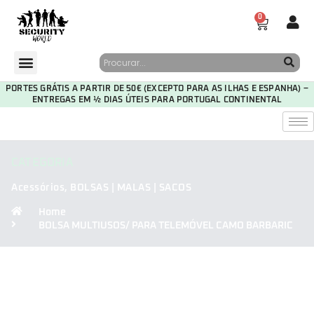
0
PORTES GRÁTIS A PARTIR DE 50€ (EXCEPTO PARA AS ILHAS E ESPANHA) –
ENTREGAS EM ½ DIAS ÚTEIS PARA PORTUGAL CONTINENTAL
CATEGORIA
Acessórios
,
BOLSAS | MALAS | SACOS
Home
BOLSA MULTIUSOS/ PARA TELEMÓVEL CAMO BARBARIC
30
00
47
34