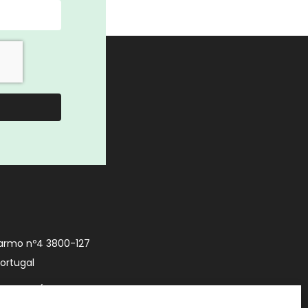
armo nº4 3800-127
Portugal
9 740 (Chamada