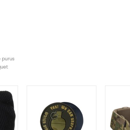
e purus
quet