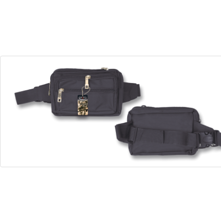
30
00
Dias
Horas