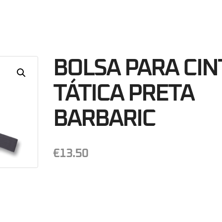
28
Minutos
S
BOLSA PARA CI
TÁTICA PRETA
BARBARIC
€
13.50