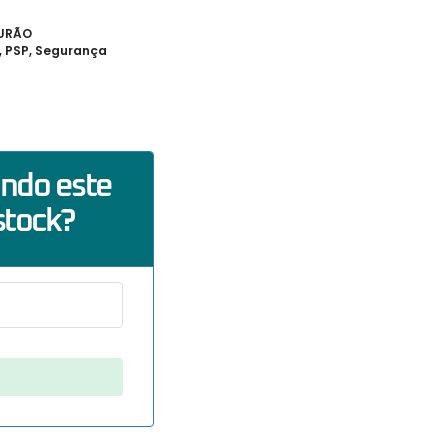
TURÃO
,
PSP
,
Segurança
ando este
stock?