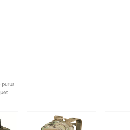
e purus
quet