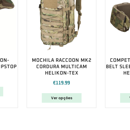
ION-
MOCHILA RACCOON MK2
COMPET
IPSTOP
CORDURA MULTICAM
BELT SL
HELIKON-TEX
HE
€
119.99
Ver opções