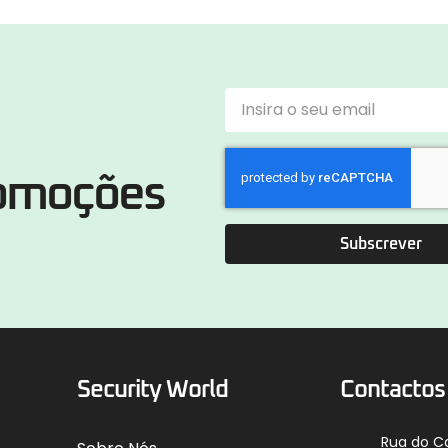
romoções
Subscrever
Security World
Contactos
Rua do C