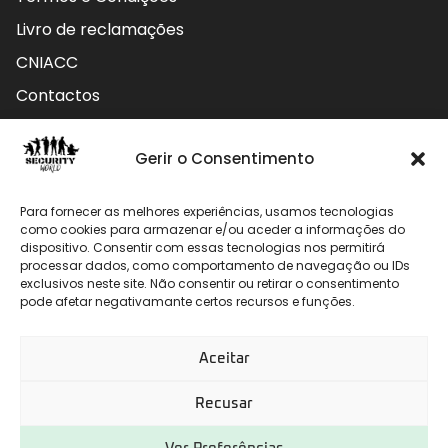
Livro de reclamações
CNIACC
Contactos
Contactos
Gerir o Consentimento
Rua do Carmo nº4 3800-127 Aveiro - Portugal
Para fornecer as melhores experiências, usamos tecnologias
912 009 740 (Chamada para rede móvel nacional)
como cookies para armazenar e/ou aceder a informações do
dispositivo. Consentir com essas tecnologias nos permitirá
processar dados, como comportamento de navegação ou IDs
geral@securityworld.pt
exclusivos neste site. Não consentir ou retirar o consentimento
pode afetar negativamante certos recursos e funções.
Aceitar
Recusar