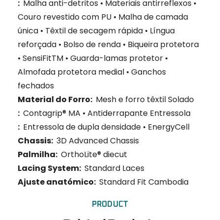
:
Malha anti-detritos • Materiais antirreflexos •
Couro revestido com PU • Malha de camada
única • Têxtil de secagem rápida • Língua
reforçada • Bolso de renda • Biqueira protetora
• SensiFitTM • Guarda-lamas protetor •
Almofada protetora medial • Ganchos
fechados
Material do Forro:
Mesh e forro têxtil Solado
:
Contagrip® MA • Antiderrapante Entressola
:
Entressola de dupla densidade • EnergyCell
Chassis:
3D Advanced Chassis
Palmilha:
OrthoLite® diecut
Lacing System:
Standard Laces
Ajuste anatómico:
Standard Fit
Cambodia
PRODUCT