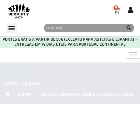
0
PORTES GRÁTIS A PARTIR DE 50€ (EXCEPTO PARA AS ILHAS E ESPANHA) –
ENTREGAS EM ½ DIAS ÚTEIS PARA PORTUGAL CONTINENTAL
CATEGORIA
BOTAS
,
Calçado
Home
BOTA SALOMON XA FORCES JUNGLE COYOTE
30
20
30
42