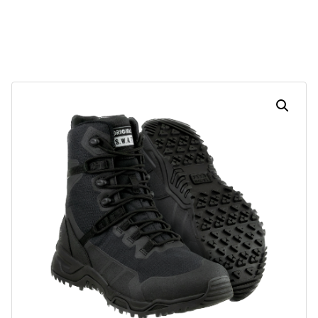
30
16
00
10
Dias
Horas
Minutos
Segundos