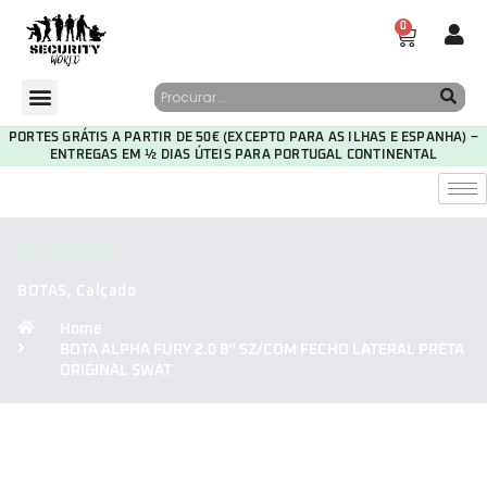
0
PORTES GRÁTIS A PARTIR DE 50€ (EXCEPTO PARA AS ILHAS E ESPANHA) –
ENTREGAS EM ½ DIAS ÚTEIS PARA PORTUGAL CONTINENTAL
CATEGORIA
BOTAS
,
Calçado
Home
BOTA ALPHA FURY 2.0 8″ SZ/COM FECHO LATERAL PRETA
ORIGINAL SWAT