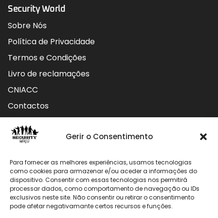
Security World
Sobre Nós
Política de Privacidade
Termos e Condições
Livro de reclamações
CNIACC
Contactos
Contactos
Gerir o Consentimento
Rua do Carmo nº4 3800-127 Aveiro - Portugal
Para fornecer as melhores experiências, usamos tecnologias
912 009 740 (Chamada para rede móvel nacional)
como cookies para armazenar e/ou aceder a informações do
dispositivo. Consentir com essas tecnologias nos permitirá
processar dados, como comportamento de navegação ou IDs
geral@securityworld.pt
exclusivos neste site. Não consentir ou retirar o consentimento
pode afetar negativamante certos recursos e funções.