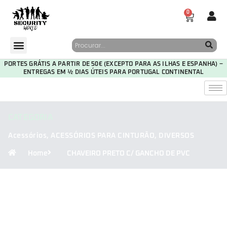
0
PORTES GRÁTIS A PARTIR DE 50€ (EXCEPTO PARA AS ILHAS E ESPANHA) –
ENTREGAS EM ½ DIAS ÚTEIS PARA PORTUGAL CONTINENTAL
CATEGORIA
Acessórios
,
ACESSÓRIOS PARA CINTURÃO
,
DIVERSOS
Home
CHAVEIRO PRETO C/ GANCHO DE PVC
30
01
23
29