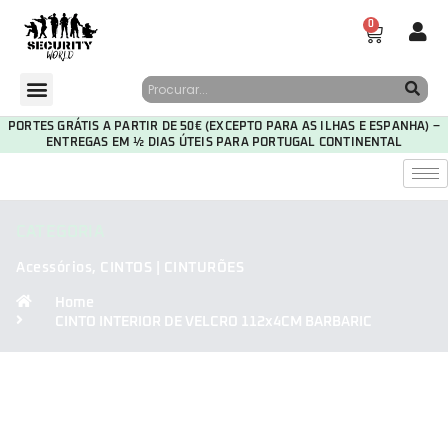
0
PORTES GRÁTIS A PARTIR DE 50€ (EXCEPTO PARA AS ILHAS E ESPANHA) –
ENTREGAS EM ½ DIAS ÚTEIS PARA PORTUGAL CONTINENTAL
CATEGORIA
Acessórios
,
CINTOS | CINTURÕES
Home
CINTO INTERIOR DE VELCRO 112x4CM BARBARIC
29
15
40
51