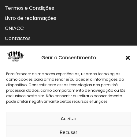
Termos e Condições
Livro de reclamações
CNIACC
Contactos
Contactos
Gerir o Consentimento
Rua do Carmo nº4 3800-127 Aveiro - Portugal
Para fornecer as melhores experiências, usamos tecnologias
912 009 740 (Chamada para rede móvel nacional)
como cookies para armazenar e/ou aceder a informações do
dispositivo. Consentir com essas tecnologias nos permitirá
processar dados, como comportamento de navegação ou IDs
geral@securityworld.pt
exclusivos neste site. Não consentir ou retirar o consentimento
pode afetar negativamante certos recursos e funções.
Aceitar
Recusar