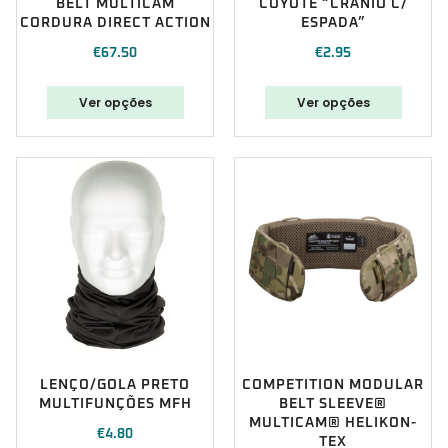
BELT MULTICAM
COYOTE “CRÂNIO C/
CORDURA DIRECT ACTION
ESPADA”
€
67.50
€
2.95
Ver opções
Ver opções
LENÇO/GOLA PRETO
COMPETITION MODULAR
MULTIFUNÇÕES MFH
BELT SLEEVE®
MULTICAM® HELIKON-
€
4.80
TEX