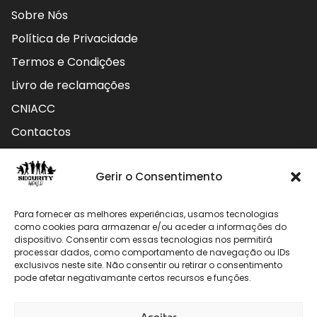
Sobre Nós
Política de Privacidade
Termos e Condições
Livro de reclamações
CNIACC
Contactos
Contactos
Gerir o Consentimento
Rua do Carmo nº4 3800-127 Aveiro - Portugal
Para fornecer as melhores experiências, usamos tecnologias
912 009 740 (Chamada para rede móvel nacional)
como cookies para armazenar e/ou aceder a informações do
dispositivo. Consentir com essas tecnologias nos permitirá
processar dados, como comportamento de navegação ou IDs
geral@securityworld.pt
exclusivos neste site. Não consentir ou retirar o consentimento
pode afetar negativamante certos recursos e funções.