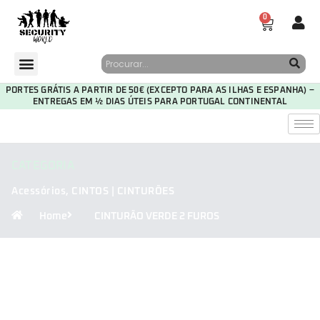
0
PORTES GRÁTIS A PARTIR DE 50€ (EXCEPTO PARA AS ILHAS E ESPANHA) –
ENTREGAS EM ½ DIAS ÚTEIS PARA PORTUGAL CONTINENTAL
CATEGORIA
Acessórios
,
CINTOS | CINTURÕES
Home
CINTURÃO VERDE 2 FUROS
30
01
24
28