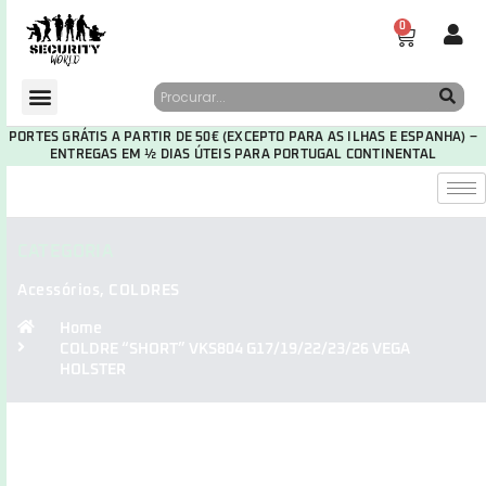
0
PORTES GRÁTIS A PARTIR DE 50€ (EXCEPTO PARA AS ILHAS E ESPANHA) –
ENTREGAS EM ½ DIAS ÚTEIS PARA PORTUGAL CONTINENTAL
CATEGORIA
Acessórios
,
COLDRES
Home
COLDRE “SHORT” VKS804 G17/19/22/23/26 VEGA
HOLSTER