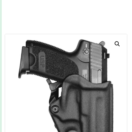
30
15
04
32
Dias
Horas
Minutos
Segundos