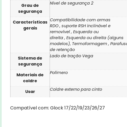
Nível de segurança 2
Grau de
segurança
Compatibilidade com armas
Características
RDO
,
suporte RSH inclinável e
gerais
removível
,
Esquerda ou
direita
,
Esquerda ou direita
(alguns
modelos),
Termoformagem
,
Parafus
de retenção
Lado de tração Vega
Sistema de
segurança
Polímero
Materiais de
coldre
Coldre externo para cinto
Usar
Compatível com: Glock 17/22/19/23/26/27