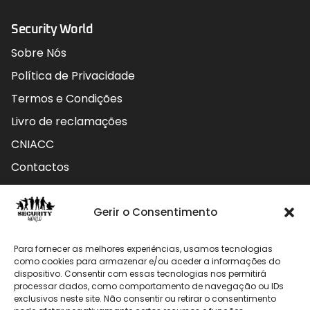
Security World
Sobre Nós
Política de Privacidade
Termos e Condições
Livro de reclamações
CNIACC
Contactos
Contactos
Gerir o Consentimento
Rua do Carmo nº4 3800-127 Aveiro - Portugal
Para fornecer as melhores experiências, usamos tecnologias
912 009 740 (Chamada para rede móvel nacional)
como cookies para armazenar e/ou aceder a informações do
dispositivo. Consentir com essas tecnologias nos permitirá
geral@securityworld.pt
processar dados, como comportamento de navegação ou IDs
exclusivos neste site. Não consentir ou retirar o consentimento