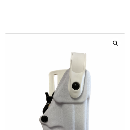
29
23
10
21
Dias
Horas
Minutos
Segundos