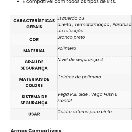
É compatível com todos os tipos de kits.
Esquerda ou
CARACTERÍSTICAS
direita
,
Termoformação
,
Parafuso
GERAIS
de retenção
Branco
preto
COR
Polímero
MATERIAL
Nível de segurança 4
GRAU DE
SEGURANÇA
Coldres de polímero
MATERIAIS DE
COLDRE
Vega Pull Side
,
Vega Push E
SISTEMA DE
Frontal
SEGURANÇA
Coldre externo para cinto
USAR
Armas Compatíveis: