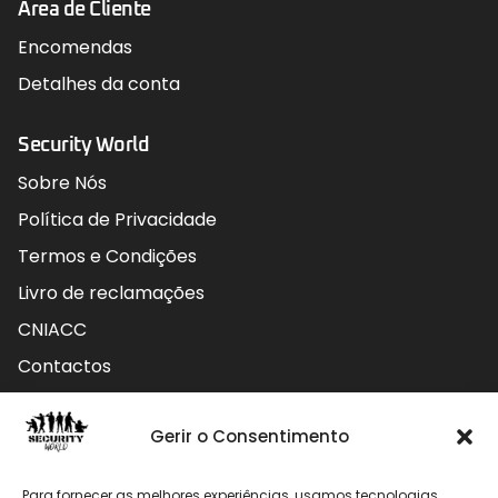
Área de Cliente
Encomendas
Detalhes da conta
Security World
Sobre Nós
Política de Privacidade
Termos e Condições
Livro de reclamações
CNIACC
Contactos
Contactos
Gerir o Consentimento
Rua do Carmo nº4 3800-127 Aveiro - Portugal
Para fornecer as melhores experiências, usamos tecnologias