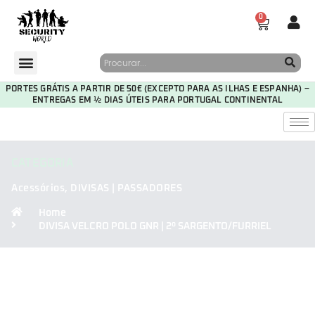
0
PORTES GRÁTIS A PARTIR DE 50€ (EXCEPTO PARA AS ILHAS E ESPANHA) –
ENTREGAS EM ½ DIAS ÚTEIS PARA PORTUGAL CONTINENTAL
CATEGORIA
Acessórios
,
DIVISAS | PASSADORES
Home
DIVISA VELCRO POLO GNR | 2º SARGENTO/FURRIEL
30
02
48
30