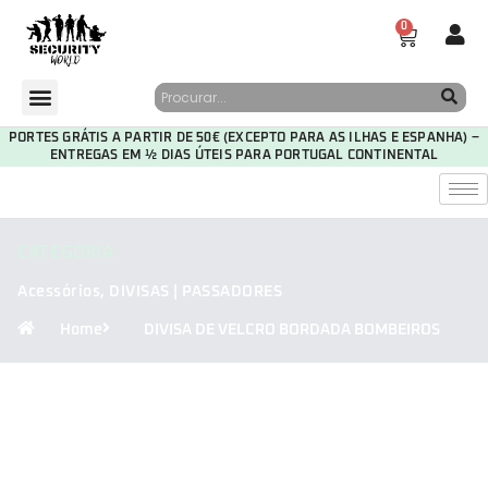
0
PORTES GRÁTIS A PARTIR DE 50€ (EXCEPTO PARA AS ILHAS E ESPANHA) –
ENTREGAS EM ½ DIAS ÚTEIS PARA PORTUGAL CONTINENTAL
CATEGORIA
Acessórios
,
DIVISAS | PASSADORES
Home
DIVISA DE VELCRO BORDADA BOMBEIROS
29
19
51
43