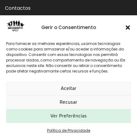
Contactos
Contactos
Gerir o Consentimento
Rua do Carmo nº4 3800-127 Aveiro - Portugal
Para fornecer as melhores experiências, usamos tecnologias
912 009 740 (Chamada para rede móvel nacional)
como cookies para armazenar e/ou aceder a informações do
dispositivo. Consentir com essas tecnologias nos permitirá
processar dados, como comportamento de navegação ou IDs
geral@securityworld.pt
exclusivos neste site. Não consentir ou retirar o consentimento
pode afetar negativamante certos recursos e funções.
Aceitar
Recusar
Ver Preferências
Desenvolvido por
CHITAS WEBSOLUTIONS
Política de Privacidade