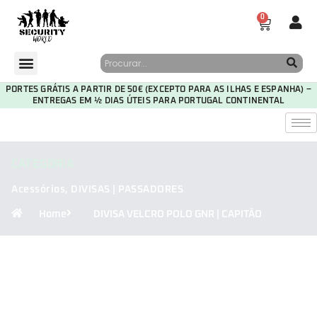
0
PORTES GRÁTIS A PARTIR DE 50€ (EXCEPTO PARA AS ILHAS E ESPANHA) –
ENTREGAS EM ½ DIAS ÚTEIS PARA PORTUGAL CONTINENTAL
CATEGORIA
Acessórios
,
DIVISAS | PASSADORES
Home
DIVISA VELCRO POLO GNR | CAPITÃO
30
02
18
57