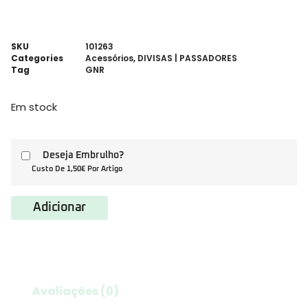
SKU
101263
Categories
Acessórios
,
DIVISAS | PASSADORES
Tag
GNR
Em stock
Deseja Embrulho?
Custo De 1,50€ Por Artigo
Adicionar
Avaliações (0)