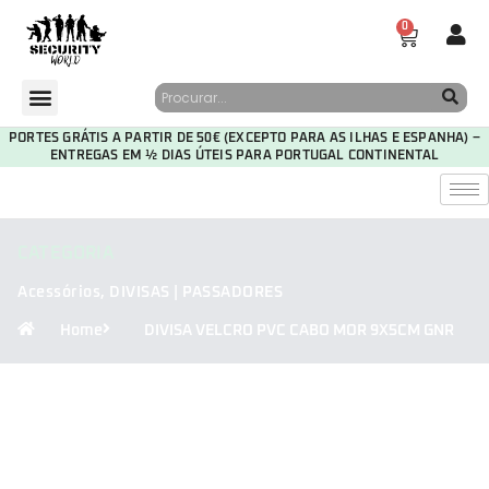
0
PORTES GRÁTIS A PARTIR DE 50€ (EXCEPTO PARA AS ILHAS E ESPANHA) –
ENTREGAS EM ½ DIAS ÚTEIS PARA PORTUGAL CONTINENTAL
CATEGORIA
Acessórios
,
DIVISAS | PASSADORES
Home
DIVISA VELCRO PVC CABO MOR 9X5CM GNR
30
06
26
06