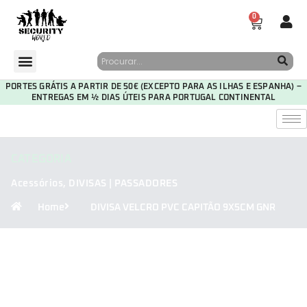
0
PORTES GRÁTIS A PARTIR DE 50€ (EXCEPTO PARA AS ILHAS E ESPANHA) –
ENTREGAS EM ½ DIAS ÚTEIS PARA PORTUGAL CONTINENTAL
CATEGORIA
Acessórios
,
DIVISAS | PASSADORES
Home
DIVISA VELCRO PVC CAPITÃO 9X5CM GNR
30
00
49
35