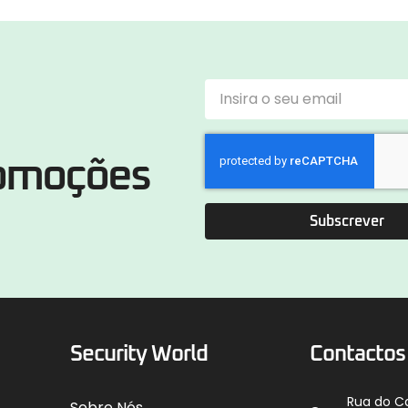
romoções
Subscrever
Security World
Contactos
Rua do C
Sobre Nós