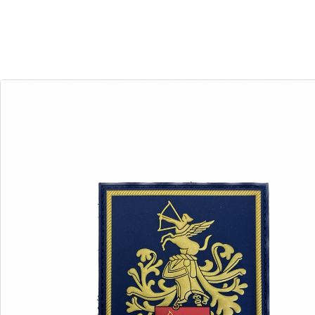
30
00
Dias
Horas