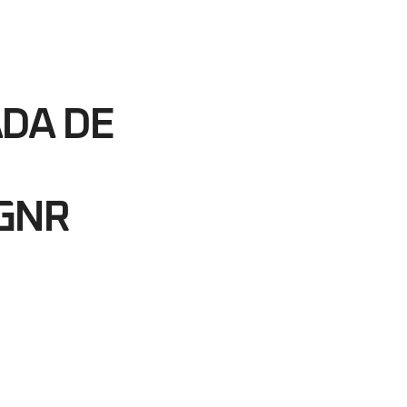
38
egundos
DA DE
GNR