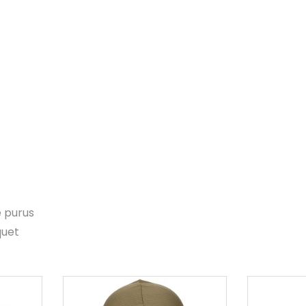
e purus
quet