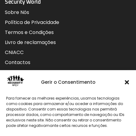
Security World
Sobre Nós
Política de Privacidade
Termos e Condições
Livro de reclamações
CNIACC
Contactos
Contactos
Gerir o Consentimento
Rua do Carmo nº4 3800-127 Aveiro - Portugal
Para fornecer as melhores experiências, usamos tecnologias
912 009 740 (Chamada para rede móvel nacional)
como cookies para armazenar e/ou aceder a informações do
dispositivo. Consentir com essas tecnologias nos permitirá
geral@securityworld.pt
processar dados, como comportamento de navegação ou IDs
exclusivos neste site. Não consentir ou retirar o consentimento
pode afetar negativamante certos recursos e funções.