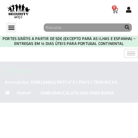
0
PORTES GRÁTIS A PARTIR DE 50€ (EXCEPTO PARA AS ILHAS E ESPANHA) –
ENTREGAS EM ½ DIAS ÚTEIS PARA PORTUGAL CONTINENTAL
CATEGORIA
Acessórios
,
EMBLEMAS/PATCH’S | PIN'S | TRAVINCAS
Home
EMBLEMA/CALOTA GNR PARA BOINA
29
23
56
19