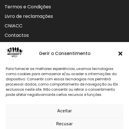
Termos e Condições
Livro de reclamações
CNIACC
Contactos
Contactos
Gerir o Consentimento
Rua do Carmo nº4 3800-127 Aveiro - Portugal
Para fornecer as melhores experiências, usamos tecnologias
912 009 740 (Chamada para rede móvel nacional)
como cookies para armazenar e/ou aceder a informações do
dispositivo. Consentir com essas tecnologias nos permitirá
processar dados, como comportamento de navegação ou IDs
geral@securityworld.pt
exclusivos neste site. Não consentir ou retirar o consentimento
pode afetar negativamante certos recursos e funções.
Aceitar
Recusar