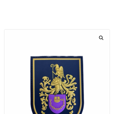
30
16
55
48
Dias
Horas
Minutos
Segundos