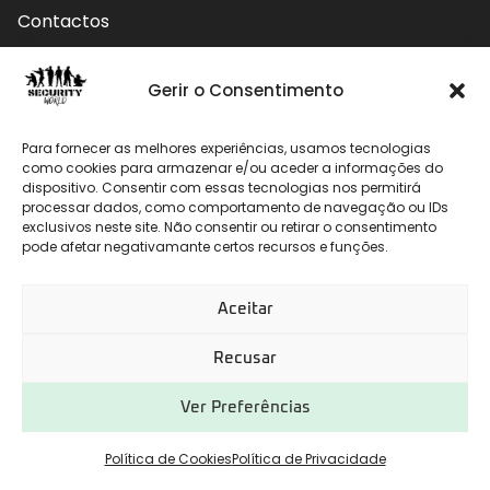
Contactos
Contactos
Gerir o Consentimento
Rua do Carmo nº4 3800-127 Aveiro - Portugal
Para fornecer as melhores experiências, usamos tecnologias
912 009 740 (Chamada para rede móvel nacional)
como cookies para armazenar e/ou aceder a informações do
dispositivo. Consentir com essas tecnologias nos permitirá
processar dados, como comportamento de navegação ou IDs
geral@securityworld.pt
exclusivos neste site. Não consentir ou retirar o consentimento
pode afetar negativamante certos recursos e funções.
Aceitar
Recusar
Ver Preferências
Desenvolvido por
CHITAS WEBSOLUTIONS
Política de Cookies
Política de Privacidade