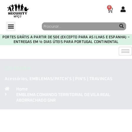
0
PORTES GRÁTIS A PARTIR DE 50€ (EXCEPTO PARA AS ILHAS E ESPANHA) –
ENTREGAS EM ½ DIAS ÚTEIS PARA PORTUGAL CONTINENTAL
CATEGORIA
Acessórios
,
EMBLEMAS/PATCH’S | PIN'S | TRAVINCAS
Home
EMBLEMA COMANDO TERRITORIAL DE VILA REAL
ABORRACHADO GNR