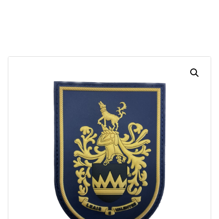
30
18
47
53
Dias
Horas
Minutos
Segundos