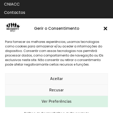
CNIACC
Contactos
Contactos
Gerir o Consentimento
Rua do Carmo nº4 3800-127 Aveiro - Portugal
Para fornecer as melhores experiências, usamos tecnologias
912 009 740 (Chamada para rede móvel nacional)
como cookies para armazenar e/ou aceder a informações do
dispositivo. Consentir com essas tecnologias nos permitirá
processar dados, como comportamento de navegação ou IDs
geral@securityworld.pt
exclusivos neste site. Não consentir ou retirar o consentimento
pode afetar negativamante certos recursos e funções.
Aceitar
Recusar
Ver Preferências
Desenvolvido por
CHITAS WEBSOLUTIONS