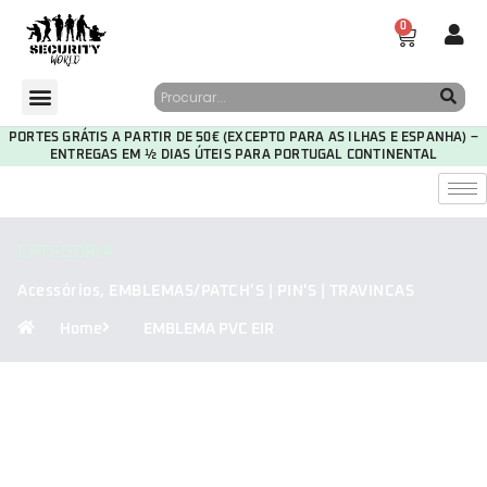
0
PORTES GRÁTIS A PARTIR DE 50€ (EXCEPTO PARA AS ILHAS E ESPANHA) –
ENTREGAS EM ½ DIAS ÚTEIS PARA PORTUGAL CONTINENTAL
CATEGORIA
Acessórios
,
EMBLEMAS/PATCH’S | PIN'S | TRAVINCAS
Home
EMBLEMA PVC EIR
29
21
29
23