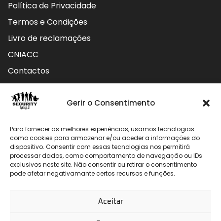
Política de Privacidade
Termos e Condições
Livro de reclamações
CNIACC
Contactos
Contactos
Gerir o Consentimento
Rua do Carmo nº4 3800-127 Aveiro - Portugal
Para fornecer as melhores experiências, usamos tecnologias
912 009 740 (Chamada para rede móvel nacional)
como cookies para armazenar e/ou aceder a informações do
dispositivo. Consentir com essas tecnologias nos permitirá
geral@securityworld.pt
processar dados, como comportamento de navegação ou IDs
exclusivos neste site. Não consentir ou retirar o consentimento
pode afetar negativamante certos recursos e funções.
Aceitar