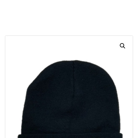
30
01
08
09
Dias
Horas
Minutos
Segundos