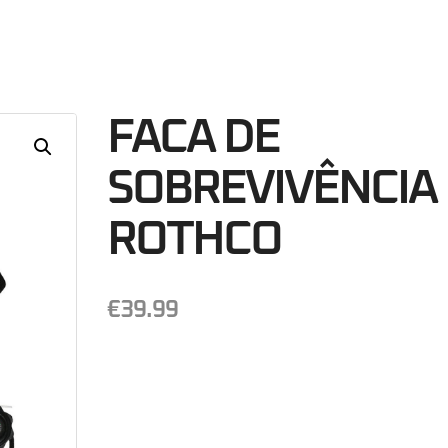
40
Minutos
S
FACA DE
SOBREVIVÊNCIA
ROTHCO
€
39.99