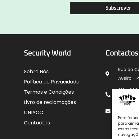
Subscrever
Security World
Contactos
Rua do C
Sobre Nós
Aveiro - 
Política de Privacidade
912 00
Termos e Condições
para rede
Livro de reclamações
geral@sec
CNIACC
Para forne
Contactos
para armaz
essas tecn
navegação o