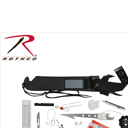
30
17
Dias
Horas