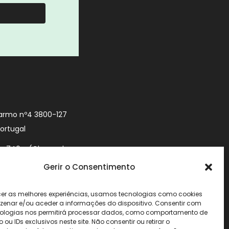
armo nº4 3800-127
Portugal
9 740 (Chamada
 móvel nacional)
Gerir o Consentimento
urityworld.pt
cer as melhores experiências, usamos tecnologias como cookies
enar e/ou aceder a informações do dispositivo. Consentir com
ologias nos permitirá processar dados, como comportamento de
u IDs exclusivos neste site. Não consentir ou retirar o