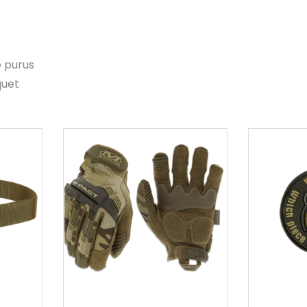
e purus
quet