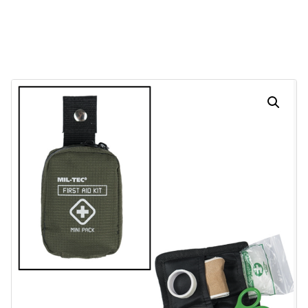
30
16
14
21
Dias
Horas
Minutos
Segundos