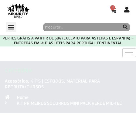
0
PORTES GRÁTIS A PARTIR DE 50€ (EXCEPTO PARA AS ILHAS E ESPANHA) –
ENTREGAS EM ½ DIAS ÚTEIS PARA PORTUGAL CONTINENTAL
CATEGORIA
Acessórios
,
KIT'S | ESTOJOS
,
MATERIAL PARA
RECRUTA/CURSOS
Home
KIT PRIMEIROS SOCORROS MINI PACK VERDE MIL-TEC