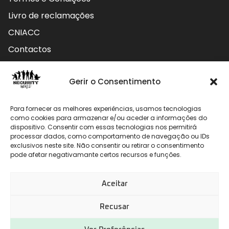
Livro de reclamações
CNIACC
Contactos
Contactos
Gerir o Consentimento
Rua do Carmo nº4 3800-127 Aveiro - Portugal
Para fornecer as melhores experiências, usamos tecnologias
912 009 740 (Chamada para rede móvel nacional)
como cookies para armazenar e/ou aceder a informações do
dispositivo. Consentir com essas tecnologias nos permitirá
processar dados, como comportamento de navegação ou IDs
geral@securityworld.pt
exclusivos neste site. Não consentir ou retirar o consentimento
pode afetar negativamante certos recursos e funções.
Aceitar
Recusar