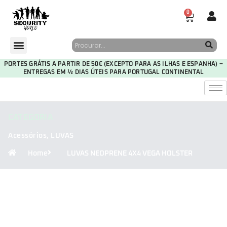
0
PORTES GRÁTIS A PARTIR DE 50€ (EXCEPTO PARA AS ILHAS E ESPANHA) –
ENTREGAS EM ½ DIAS ÚTEIS PARA PORTUGAL CONTINENTAL
CATEGORIA
Acessórios
,
LUVAS
Home
LUVAS NEOPRENE 4X4 VEGA HOLSTER
30
07
59
04