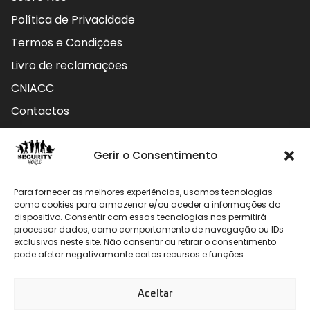
Política de Privacidade
Termos e Condições
Livro de reclamações
CNIACC
Contactos
Contactos
Gerir o Consentimento
Rua do Carmo nº4 3800-127 Aveiro - Portugal
Para fornecer as melhores experiências, usamos tecnologias
912 009 740 (Chamada para rede móvel nacional)
como cookies para armazenar e/ou aceder a informações do
dispositivo. Consentir com essas tecnologias nos permitirá
processar dados, como comportamento de navegação ou IDs
geral@securityworld.pt
exclusivos neste site. Não consentir ou retirar o consentimento
pode afetar negativamante certos recursos e funções.
Aceitar