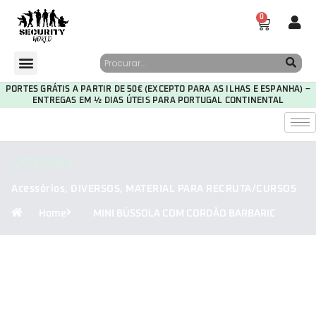
0
PORTES GRÁTIS A PARTIR DE 50€ (EXCEPTO PARA AS ILHAS E ESPANHA) –
ENTREGAS EM ½ DIAS ÚTEIS PARA PORTUGAL CONTINENTAL
CATEGORIA
Acessórios
,
DIVERSOS
,
MATERIAL PARA RECRUTA/CURSOS
Home
MINI BÚSSOLA COM CORDÃO BARBARIC
30
06
04
47