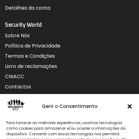
Detalhes da conta
Security World
Sobre Nós
Política de Privacidade
Termos e Condições
Livro de reclamações
CNIACC
Contactos
Contactos
Gerir o Consentimento
Rua do Carmo nº4 3800-127 Aveiro - Portugal
Para fornecer as melhores experiências, usamos tecnologias
912 009 740 (Chamada para rede móvel nacional)
como cookies para armazenar e/ou aceder a informações do
dispositivo. Consentir com essas tecnologias nos permitirá