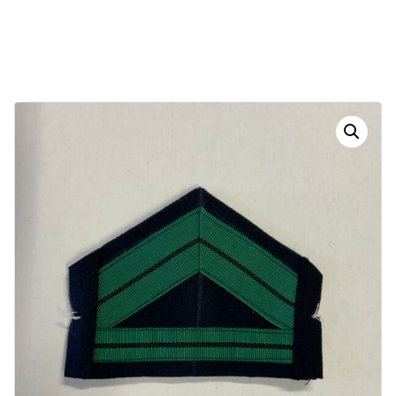
30
15
52
31
Dias
Horas
Minutos
Segundos