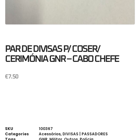
PAR DE DIVISAS P/ COSER/
CERIMÓNIA GNR – CABO CHEFE
€
7.50
SKU
100367
Categories
Acessórios
,
DIVISAS | PASSADORES
Tags
GNR
,
Militar
,
Outros
,
Polícia