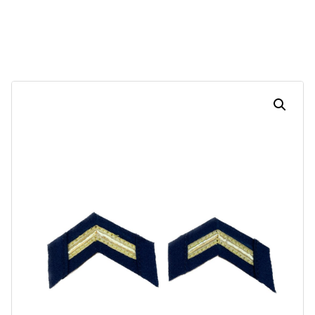
30
04
33
51
Dias
Horas
Minutos
Segundos