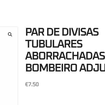
48
Minutos
S
PAR DE DIVISAS
TUBULARES
ABORRACHADAS
BOMBEIRO ADJ
€
7.50