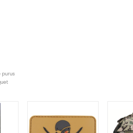
e purus
quet