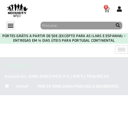
0
PORTES GRÁTIS A PARTIR DE 50€ (EXCEPTO PARA AS ILHAS E ESPANHA) –
ENTREGAS EM ½ DIAS ÚTEIS PARA PORTUGAL CONTINENTAL
CATEGORIA
Acessórios
,
EMBLEMAS/PATCH’S | PIN'S | TRAVINCAS
Home
PAR DE EMBLEMAS PARA GOLA BOMBEIROS
29
17
45
51