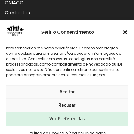
CNIACC
Contactos
Contactos
Gerir o Consentimento
Rua do Carmo nº4 3800-127 Aveiro - Portugal
Para fornecer as melhores experiências, usamos tecnologias
912 009 740 (Chamada para rede móvel nacional)
como cookies para armazenar e/ou aceder a informações do
dispositivo. Consentir com essas tecnologias nos permitirá
geral@securityworld.pt
processar dados, como comportamento de navegação ou IDs
exclusivos neste site. Não consentir ou retirar o consentimento
pode afetar negativamante certos recursos e funções.
Aceitar
Recusar
Ver Preferências
Desenvolvido por
CHITAS WEBSOLUTIONS
Política de Cookies
Política de Privacidade