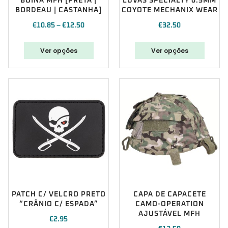
BOINA MFH [PRETA |
LUVAS SPECIALTY 0.5MM
BORDEAU | CASTANHA]
COYOTE MECHANIX WEAR
€
10.85
–
€
12.50
€
32.50
Ver opções
Ver opções
PATCH C/ VELCRO PRETO
CAPA DE CAPACETE
“CRÂNIO C/ ESPADA”
CAMO-OPERATION
AJUSTÁVEL MFH
€
2.95