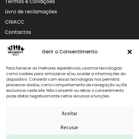
Termos e Condições
Livro de reclamações
CNIACC
Contactos
Contactos
Gerir o Consentimento
Rua do Carmo nº4 3800-127 Aveiro - Portugal
Para fornecer as melhores experiências, usamos tecnologias
912 009 740 (Chamada para rede móvel nacional)
como cookies para armazenar e/ou aceder a informações do
dispositivo. Consentir com essas tecnologias nos permitirá
processar dados, como comportamento de navegação ou IDs
geral@securityworld.pt
exclusivos neste site. Não consentir ou retirar o consentimento
pode afetar negativamante certos recursos e funções.
Aceitar
Recusar