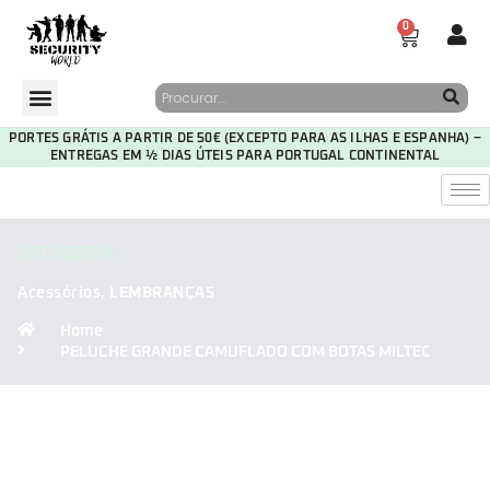
0
PORTES GRÁTIS A PARTIR DE 50€ (EXCEPTO PARA AS ILHAS E ESPANHA) –
ENTREGAS EM ½ DIAS ÚTEIS PARA PORTUGAL CONTINENTAL
CATEGORIA
Acessórios
,
LEMBRANÇAS
Home
PELUCHE GRANDE CAMUFLADO COM BOTAS MILTEC
30
07
59
55