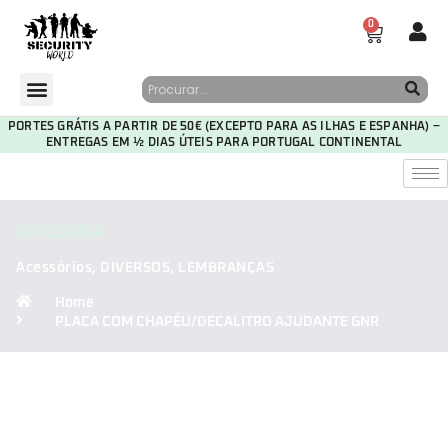
0
PORTES GRÁTIS A PARTIR DE 50€ (EXCEPTO PARA AS ILHAS E ESPANHA) –
ENTREGAS EM ½ DIAS ÚTEIS PARA PORTUGAL CONTINENTAL
CATEGORIA
Acessórios
,
DIVERSOS
,
LEMBRANÇAS
Home
PLACA COM CHAPÉU/DECALITRO AJUDANTE GNR
30
09
30
16