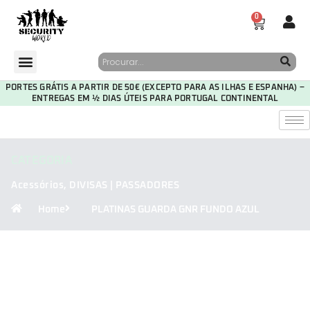
0
PORTES GRÁTIS A PARTIR DE 50€ (EXCEPTO PARA AS ILHAS E ESPANHA) –
ENTREGAS EM ½ DIAS ÚTEIS PARA PORTUGAL CONTINENTAL
CATEGORIA
Acessórios
,
DIVISAS | PASSADORES
Home
PLATINAS GUARDA GNR FUNDO AZUL
30
09
04
20