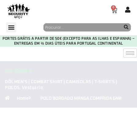
0
PORTES GRÁTIS A PARTIR DE 50€ (EXCEPTO PARA AS ILHAS E ESPANHA) –
ENTREGAS EM ½ DIAS ÚTEIS PARA PORTUGAL CONTINENTAL
CATEGORIA
DÓLMEN'S | COMBAT SHIRT | CAMISOLAS | T-SHIRT'S |
POLOS
,
Vestuário
Home
POLO BORDADO MANGA COMPRIDA GNR
30
09
06
19