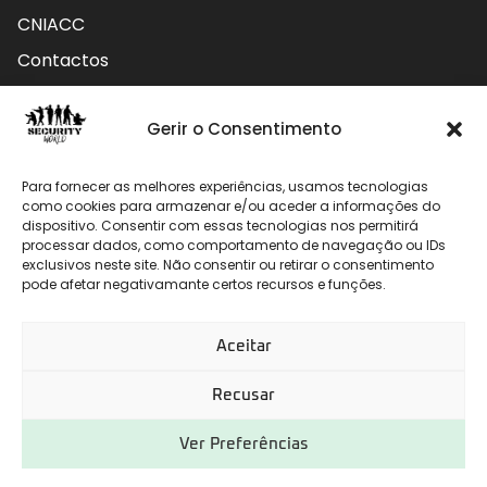
CNIACC
Contactos
Contactos
Gerir o Consentimento
Rua do Carmo nº4 3800-127 Aveiro - Portugal
Para fornecer as melhores experiências, usamos tecnologias
912 009 740 (Chamada para rede móvel nacional)
como cookies para armazenar e/ou aceder a informações do
dispositivo. Consentir com essas tecnologias nos permitirá
processar dados, como comportamento de navegação ou IDs
geral@securityworld.pt
exclusivos neste site. Não consentir ou retirar o consentimento
pode afetar negativamante certos recursos e funções.
Aceitar
Recusar
Ver Preferências