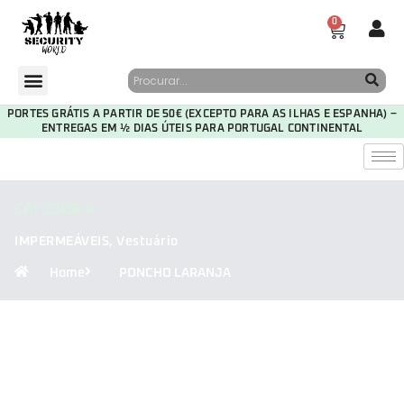
0
PORTES GRÁTIS A PARTIR DE 50€ (EXCEPTO PARA AS ILHAS E ESPANHA) –
ENTREGAS EM ½ DIAS ÚTEIS PARA PORTUGAL CONTINENTAL
CATEGORIA
IMPERMEÁVEIS
,
Vestuário
Home
PONCHO LARANJA
30
05
12
01