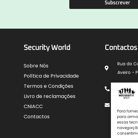
Subscrever
Security World
Contactos
Rua do C
Sobre Nós
Aveiro - 
Política de Privacidade
912 00
Termos e Condições
para rede
Livro de reclamações
geral@sec
CNIACC
Para forne
Contactos
para armaz
essas tecn
navegação o
consentime