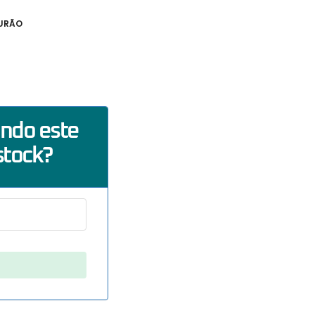
TURÃO
ando este
stock?