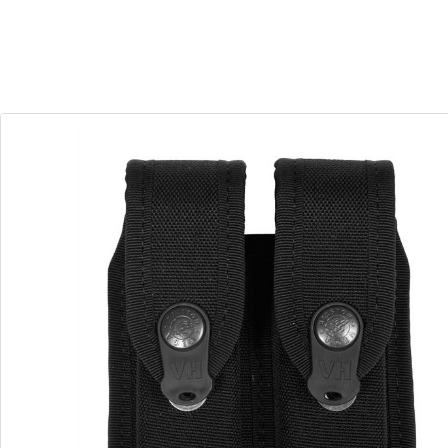
30
02
Dias
Horas