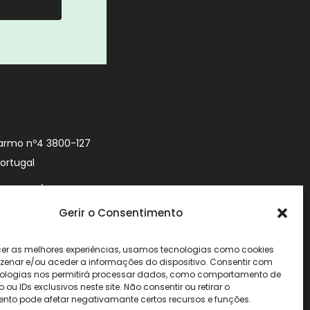
armo nº4 3800-127
Portugal
9 740 (Chamada
 móvel nacional)
Gerir o Consentimento
urityworld.pt
cer as melhores experiências, usamos tecnologias como cookies
enar e/ou aceder a informações do dispositivo. Consentir com
ologias nos permitirá processar dados, como comportamento de
u IDs exclusivos neste site. Não consentir ou retirar o
nto pode afetar negativamante certos recursos e funções.