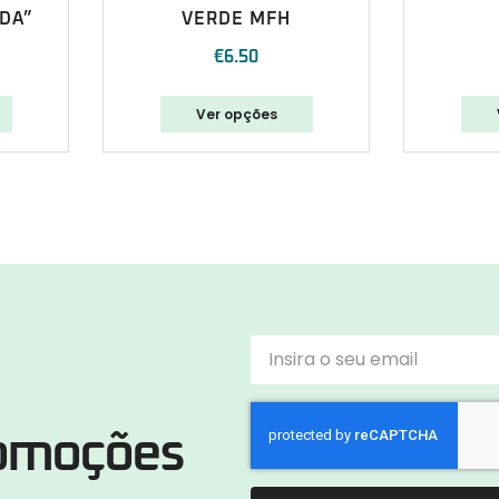
ADA”
VERDE MFH
€
6.50
Ver opções
romoções