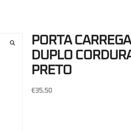
37
Minutos
S
PORTA CARREG
DUPLO CORDUR
PRETO
€
35.50